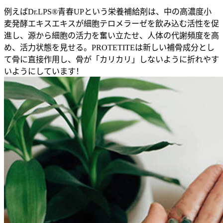
例えばDr.LPS®青春UPという栄養補給剤は、中の高濃度小
麦発酵エキスエキスが細胞テロメラーゼを飲み込む活性を促
進し、源から細胞の活力を奮い立たせ、人体の代謝頻度を高
め、活力状態を見せる。PROTETITEは新しい補骨成分とし
て骨に直接作用し、骨が「カリカリ」しないように折れやす
いようにしています！