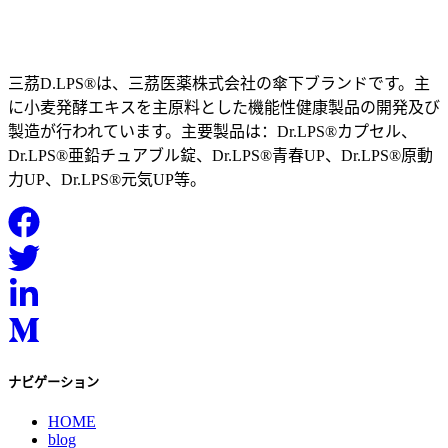
三茘D.LPS®は、三茘医薬株式会社の傘下ブランドです。主
に小麦発酵エキスを主原料とした機能性健康製品の開発及び
製造が行われています。主要製品は：Dr.LPS®カプセル、
Dr.LPS®亜鉛チュアブル錠、Dr.LPS®青春UP、Dr.LPS®原動
力UP、Dr.LPS®元気UP等。
ナビゲーション
HOME
blog