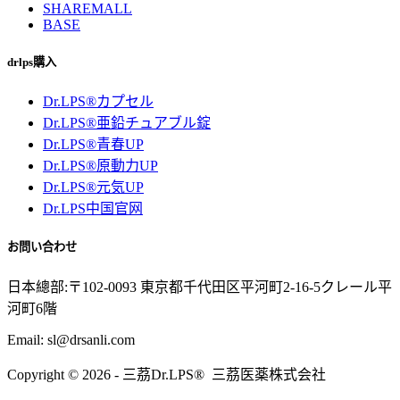
SHAREMALL
BASE
drlps購入
Dr.LPS®カプセル
Dr.LPS®亜鉛チュアブル錠
Dr.LPS®青春UP
Dr.LPS®原動力UP
Dr.LPS®元気UP
Dr.LPS中国官网
お問い合わせ
日本總部:〒102-0093 東京都千代田区平河町2-16-5クレール平
河町6階
Email: sl@drsanli.com
Copyright © 2026 - 三茘Dr.LPS® 三茘医薬株式会社