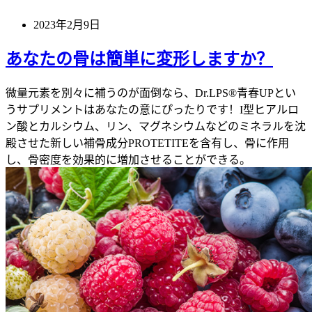
2023年2月9日
あなたの骨は簡単に変形しますか？
微量元素を別々に補うのが面倒なら、Dr.LPS®青春UPとい
うサプリメントはあなたの意にぴったりです！I型ヒアルロ
ン酸とカルシウム、リン、マグネシウムなどのミネラルを沈
殿させた新しい補骨成分PROTETITEを含有し、骨に作用
し、骨密度を効果的に増加させることができる。