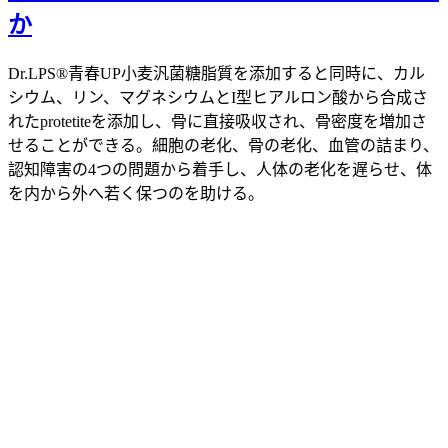
か
Dr.LPS®青春UP小麦汎菌糖脂質を添加すると同時に、カル
シウム、リン、マグネシウムとI型ヒアルロン酸から合成さ
れたprotetiteを添加し、骨に直接吸収され、骨密度を増加さ
せることができる。細胞の老化、骨の老化、血管の詰まり、
認知障害の4つの問題から着手し、人体の老化を遅らせ、体
を内から外へ若く保つのを助ける。