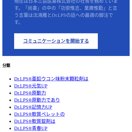
現在は日本三茘医薬株式会社の社長を務めていま
す。「尚書」の中の「功崇惟志、業廣惟勤」と言
う言葉は沈鴻雁とDr.LPSの話への最適の脚注で
す。
コミュニケーションを開始する
分類
Dr.LPS®亜鉛ウコン味粉末顆粒剤は
Dr.LPS®元気UP
Dr.LPS®原動力
Dr.LPS®原動力であり
Dr.LPS®記憶力UP
Dr.LPS®軟質ペレットの
Dr.LPS®軟質錠剤は
Dr.LPS®青春UP