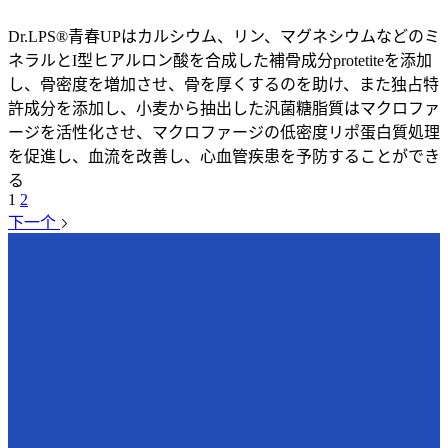
Dr.LPS®青春UPはカルシウム、リン、マグネシウムなどのミ
ネラルとI型ヒアルロン酸を合成した補骨成分protetiteを添加
し、骨密度を増加させ、骨を厚くするのを助け、また独占特
許成分を添加し、小麦から抽出した汎菌糖脂質はマクロファ
ージを活性化させ、マクロファージの低密度リポ蛋白質処理
を促進し、血流を改善し、心血管疾患を予防することができ
る
1
2
下一个