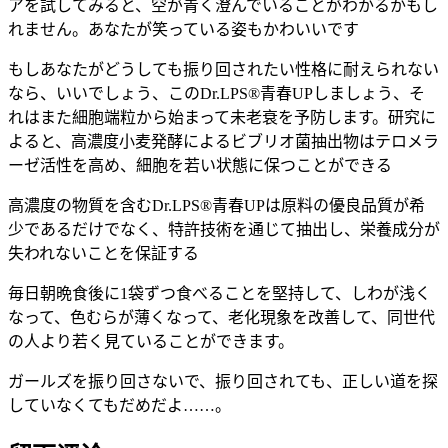
アを試してみると、空が青く澄んでいることがわかるかもし
れません。あなたが笑っている姿もかわいいです
もしあなたがどうしても振り回されたい性格に耐えられない
なら、いいでしょう、このDr.LPS®青春UPしましょう、そ
れはまた細胞端粒から始まって未老衰を予防します。研究に
よると、高濃度小麦発酵によるビブリオ菌抽出物はテロメラ
ーゼ活性を高め、細胞を若い状態に保つことができる
高濃度の物質を含むDr.LPS®青春UPは原料の優良品質が希
少であるだけでなく、特許技術を通じて抽出し、栄養成分が
失われないことを保証する
毎日朝晩食後に1袋ずつ食べることを堅持して、しわが浅く
なって、色むらが薄くなって、老化現象を改善して、同世代
の人より若く見ていることができます。
ガールズを振り回さないで、振り回されても、正しい道を探
していなくてもだめだよ……。