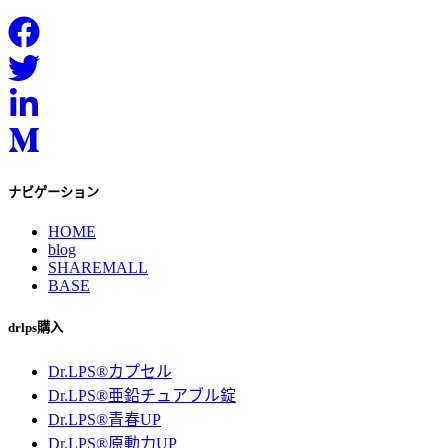
ナビゲーション
HOME
blog
SHAREMALL
BASE
drlps購入
Dr.LPS®カプセル
Dr.LPS®亜鉛チュアブル錠
Dr.LPS®青春UP
Dr.LPS®原動力UP