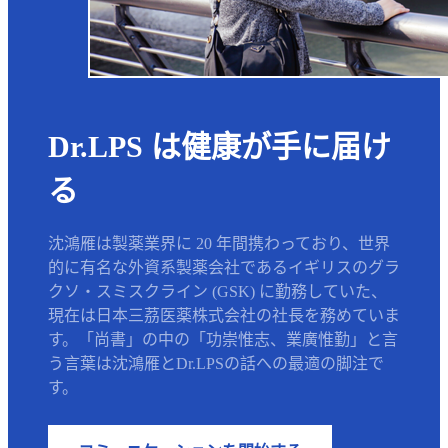
Dr.LPS は健康が手に届け
る
沈鴻雁は製薬業界に 20 年間携わっており、世界
的に有名な外資系製薬会社であるイギリスのグラ
クソ・スミスクライン (GSK) に勤務していた、
現在は日本三茘医薬株式会社の社長を務めていま
す。「尚書」の中の「功崇惟志、業廣惟勤」と言
う言葉は沈鴻雁とDr.LPSの話への最適の脚注で
す。