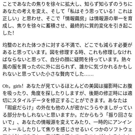
ことであなたの焦りを徐々に拡大し、知らず知らずのうちに
あなたの考えを変え、そして「私はそう思っている！これは
正しい」と思わせ、そこで「情報繭房」は情報源の単一を育
成し、焦りを徐々に蓄積させ、最終的に質的変化を引き起こ
した！
均整のとれた体つきに対する不満で、どこでも減らす必要が
あると思っています。図を修理する時、これも修理しなけれ
ばならないと思って、自分の顔に疑問を持っています。熱々
風の服を買ったのに外に出られず、誰かに気づかれるかもし
れないと思っていた小さな贅肉でした……
Oh，girls！あなたが見ているほとんどの美図は撮影時にお腹
を吸ったり、角度を探したりしますが、後期の修正時には適
切にスタイルデータを修正することができます。あなたは
「瑕疵だらけ」の外在も他の人が密かにうらやましがってい
る部分かもしれないと思いますか。だからもう「振り回さな
いで」、あなたの情報源を変えてみたり、一時的にアンイン
ストールしたりして焦りを感じさせるいくつかのソフトウェ