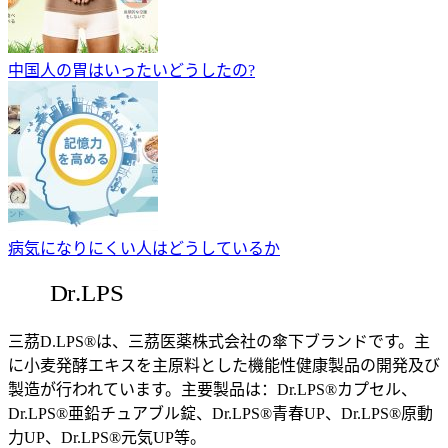
中国人の胃はいったいどうしたの?
病気になりにくい人はどうしているか
三茘D.LPS®は、三茘医薬株式会社の傘下ブランドです。主
に小麦発酵エキスを主原料とした機能性健康製品の開発及び
製造が行われています。主要製品は：Dr.LPS®カプセル、
Dr.LPS®亜鉛チュアブル錠、Dr.LPS®青春UP、Dr.LPS®原動
力UP、Dr.LPS®元気UP等。