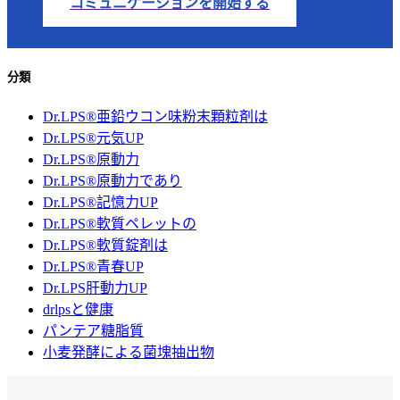
コミュニケーションを開始する
分類
Dr.LPS®亜鉛ウコン味粉末顆粒剤は
Dr.LPS®元気UP
Dr.LPS®原動力
Dr.LPS®原動力であり
Dr.LPS®記憶力UP
Dr.LPS®軟質ペレットの
Dr.LPS®軟質錠剤は
Dr.LPS®青春UP
Dr.LPS肝動力UP
drlpsと健康
パンテア糖脂質
小麦発酵による菌塊抽出物