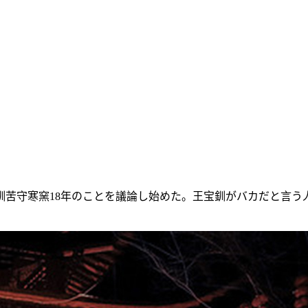
守寒窯18年のことを議論し始めた。王宝釧がバカだと言う