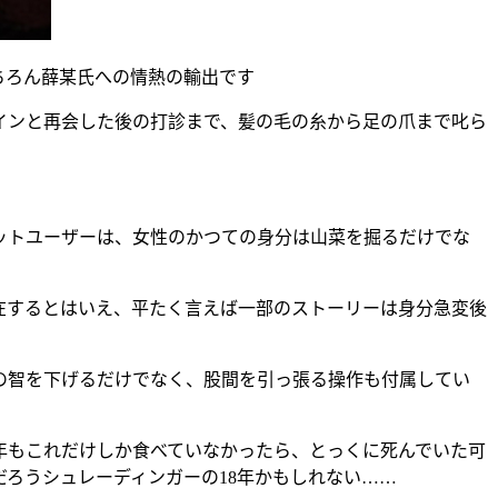
ちろん薛某氏への情熱の輸出です
インと再会した後の打診まで、髪の毛の糸から足の爪まで叱ら
トユーザーは、女性のかつての身分は山菜を掘るだけでな
するとはいえ、平たく言えば一部のストーリーは身分急変後
智を下げるだけでなく、股間を引っ張る操作も付属してい
年もこれだけしか食べていなかったら、とっくに死んでいた可
ろうシュレーディンガーの18年かもしれない……