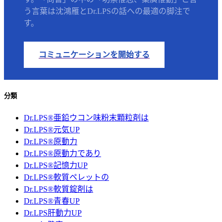
う言葉は沈鴻雁とDr.LPSの話への最適の脚注で
す。
コミュニケーションを開始する
分類
Dr.LPS®亜鉛ウコン味粉末顆粒剤は
Dr.LPS®元気UP
Dr.LPS®原動力
Dr.LPS®原動力であり
Dr.LPS®記憶力UP
Dr.LPS®軟質ペレットの
Dr.LPS®軟質錠剤は
Dr.LPS®青春UP
Dr.LPS肝動力UP