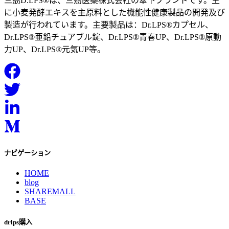
三茘D.LPS®は、三茘医薬株式会社の傘下ブランドです。主
に小麦発酵エキスを主原料とした機能性健康製品の開発及び
製造が行われています。主要製品は：Dr.LPS®カプセル、
Dr.LPS®亜鉛チュアブル錠、Dr.LPS®青春UP、Dr.LPS®原動
力UP、Dr.LPS®元気UP等。
ナビゲーション
HOME
blog
SHAREMALL
BASE
drlps購入