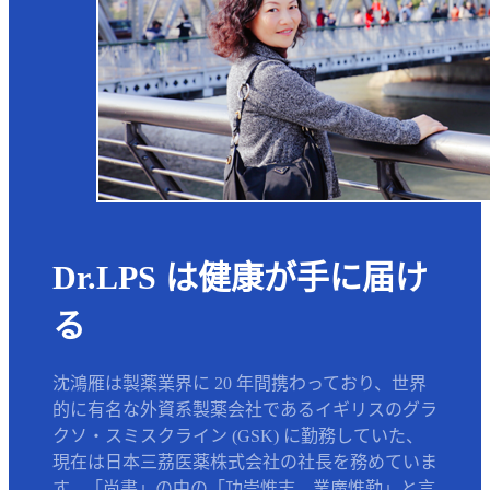
Dr.LPS は健康が手に届け
る
沈鴻雁は製薬業界に 20 年間携わっており、世界
的に有名な外資系製薬会社であるイギリスのグラ
クソ・スミスクライン (GSK) に勤務していた、
現在は日本三茘医薬株式会社の社長を務めていま
す。「尚書」の中の「功崇惟志、業廣惟勤」と言