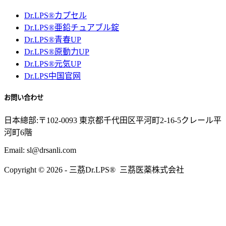
Dr.LPS®カプセル
Dr.LPS®亜鉛チュアブル錠
Dr.LPS®青春UP
Dr.LPS®原動力UP
Dr.LPS®元気UP
Dr.LPS中国官网
お問い合わせ
日本總部:〒102-0093 東京都千代田区平河町2-16-5クレール平
河町6階
Email: sl@drsanli.com
Copyright © 2026 - 三茘Dr.LPS® 三茘医薬株式会社