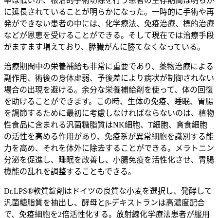
率は低いが、根治的手術切除を行う患者の生存期間は明らか
に延長されていることが明らかになった。一時的に手術や再
発ができない患者の中には、化学療法、免疫治療、標的治療
などが恩恵を受けることができる。そして現在では治療手段
がますます増えており、膵臓がんに勝てなくなっている。
治療期間中の栄養補給も非常に重要であり、薬物治療による
副作用、術後の身体虚弱、予後差により病状が制御されない
場合の出現を避ける。余分な栄養補給剤を使って、体の回復
を助けることができます。この時、生体の免疫、睡眠、胃腸
を調節するために最初に考慮しなければならないのは、植物
性食品に含まれる汎菌糖脂質はNK細胞、T細胞、貪食細胞
の活性を高める作用があり、免疫系が異常細胞を識別する能
力を高め、それを体外に除去することができる。メラトニン
分泌を促進し、睡眠を改善し、小腸免疫を活性化させ、胃腸
機能の乱れを調整することもできる。
Dr.LPS®軟質錠剤はドイツの良質な小麦を選択し、発酵して
汎菌糖脂質を抽出し、酵母とβ-デキストランは高濃度配合
で、免疫細胞を2倍活性化する。放射線化学療法患者が服用