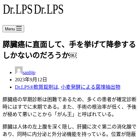
Menu
膵臓癌に直面して、手を挙げて降参する
しかないのだろうか￼
sanlijp
2023年9月12日
Dr.LPS®軟質錠剤は
,
小麦発酵による菌塊抽出物
膵臓癌の早期診断は困難であるため、多くの患者が確定診断
時にはすでに末期である。また、手術の根治率が低く、予後
が極めて悪いことから「がん王」と呼ばれている。
膵臓は人体の左上腹を深く隠し、肝臓に次ぐ第二の消化腺で
あり、同時に内分泌と外分泌機能を持っている。位置が隠蔽