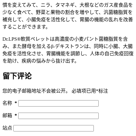
慣を変えてみて、ニラ、タマネギ、大根などのガス産食品を
少なく食べて、野菜と果物の割合を増やして、汎菌糖脂質を
補充して、小腸免疫を活性化して、胃腸の機能の乱れを改善
することができます。
Dr.LPS®軟質ペレットは高濃度の小麦パント菌糖脂質を含
み、また酵母を加えるβ-デキストランは、同時に小腸、大腸
免疫を活性化させ、胃腸機能を調節し、人体の自己免疫回復
を助け、疾病の悩みから抜け出す。
留下评论
您的电子邮箱地址不会被公开。
必填项已用
*
标注
名称
*
邮箱
*
站点