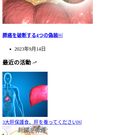
膵癌を破断する4つの偽装￼
2023年9月14日
最近の活動
3大肝保護食、肝を養ってください￼