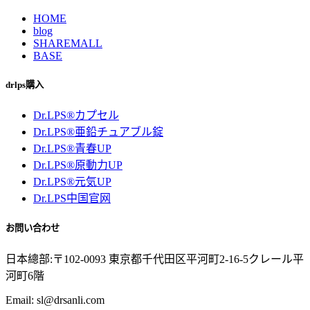
HOME
blog
SHAREMALL
BASE
drlps購入
Dr.LPS®カプセル
Dr.LPS®亜鉛チュアブル錠
Dr.LPS®青春UP
Dr.LPS®原動力UP
Dr.LPS®元気UP
Dr.LPS中国官网
お問い合わせ
日本總部:〒102-0093 東京都千代田区平河町2-16-5クレール平
河町6階
Email: sl@drsanli.com