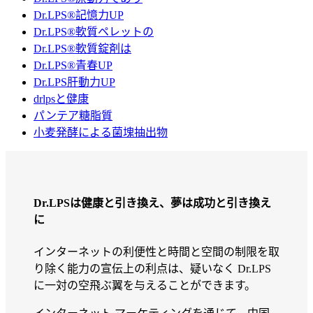
Dr.LPS®記憶力UP
Dr.LPS®軟質ペレットの
Dr.LPS®軟質錠剤は
Dr.LPS®青春UP
Dr.LPS肝動力UP
drlpsと健康
パンテア糖脂質
小麦発酵による菌塊抽出物
Dr.LPSは健康と引き換え、夢は成功と引き換え
に
インターネットの利便性と時間と空間の制限を取
り除く能力の宣伝上の利点は、疑いなく Dr.LPS
に一対の空飛ぶ翼を与えることができます。