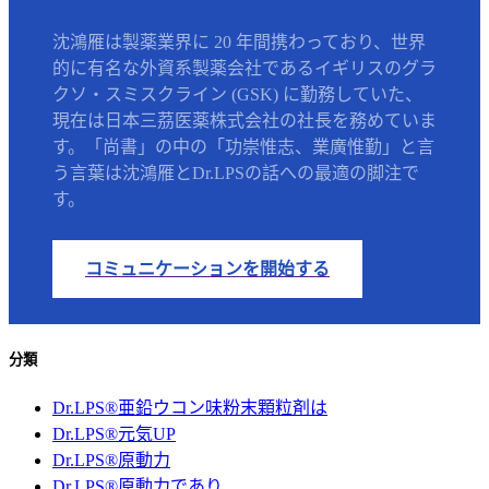
沈鴻雁は製薬業界に 20 年間携わっており、世界
的に有名な外資系製薬会社であるイギリスのグラ
クソ・スミスクライン (GSK) に勤務していた、
現在は日本三茘医薬株式会社の社長を務めていま
す。「尚書」の中の「功崇惟志、業廣惟勤」と言
う言葉は沈鴻雁とDr.LPSの話への最適の脚注で
す。
コミュニケーションを開始する
分類
Dr.LPS®亜鉛ウコン味粉末顆粒剤は
Dr.LPS®元気UP
Dr.LPS®原動力
Dr.LPS®原動力であり