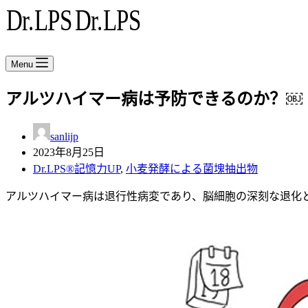
Menu
アルツハイマー病は予防できるのか？￼
sanlijp
2023年8月25日
Dr.LPS®記憶力UP
,
小麦発酵による菌塊抽出物
アルツハイマー病は退行性病変であり、脳細胞の深刻な退化