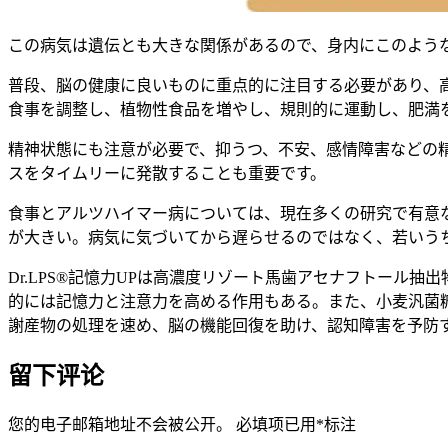
この病気は遺伝とも大きな関係があるので、身内にこのよう
普段、脳の健康に良いものに重点的に注目する必要があり、
食事を調整し、植物性食品を増やし、規則的に運動し、肥満
精神状態にも注意が必要で、抑うつ、不安、感情障害などの
スをタイムリーに発散することも重要です。
食事とアルツハイマー病については、現在多くの研究で有意
が大きい。病気に気づいてから遅らせるのではなく、若いう
Dr.LPS®記憶力UPは高濃度リゾート馬歯アセナフトー
的には記憶力と注意力を高める作用もある。また、小麦汎菌
謝産物の処理を速め、脳の機能回復を助け、認知障害を予防
留下评论
您的电子邮箱地址不会被公开。
必填项已用
*
标注