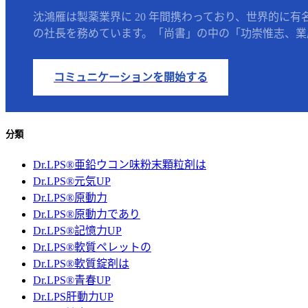
沈鴻雁は製薬業界に 20 年間携わっており、世界的に有
の社長を務めています。「尚書」の中の「功崇惟志、業廣
コミュニケーションを開始する
分類
Dr.LPS®亜鉛ウコン味粉末顆粒剤は
Dr.LPS®元気UP
Dr.LPS®原動力
Dr.LPS®原動力であり
Dr.LPS®記憶力UP
Dr.LPS®軟質ペレットの
Dr.LPS®軟質錠剤は
Dr.LPS®青春UP
Dr.LPS肝動力UP