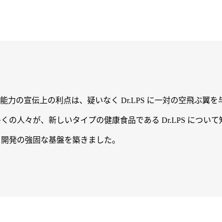
力の宣伝上の利点は、疑いなく Dr.LPS に一対の空飛ぶ翼
の人々が、新しいタイプの健康食品である Dr.LPS につい
マース開発の強固な基盤を築きました。