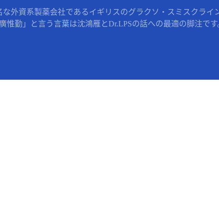
名な外資系製薬会社であるイギリスのグラクソ・スミスクライン 
惟勤」と言う言葉は沈鴻雁とDr.LPSの話への最適の脚注です