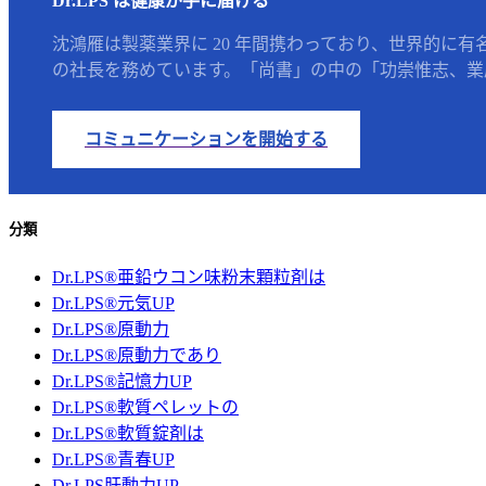
Dr.LPS は健康が手に届ける
沈鴻雁は製薬業界に 20 年間携わっており、世界的に有
の社長を務めています。「尚書」の中の「功崇惟志、業廣
コミュニケーションを開始する
分類
Dr.LPS®亜鉛ウコン味粉末顆粒剤は
Dr.LPS®元気UP
Dr.LPS®原動力
Dr.LPS®原動力であり
Dr.LPS®記憶力UP
Dr.LPS®軟質ペレットの
Dr.LPS®軟質錠剤は
Dr.LPS®青春UP
Dr.LPS肝動力UP