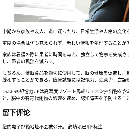
中期から家族や友人、道に迷ったり、日常生活や人格の変化
重度の場合は何も覚えられず、新しい情報を処理することが
家族は看護の際に患者に時間を与え、独立して物事を完成さ
し、患者の孤独を減らす。
もちろん、健脳食品を適切に使用して、脳の健康を促進し、
緩和することができる。臨床試験には記憶力、注意力、言語
Dr.LPS®記憶力UPは高濃度リゾート馬歯リモネン抽出
と、脳中の有毒代謝物の処理を速め、認知障害を予防するこ
留下评论
您的电子邮箱地址不会被公开。
必填项已用
*
标注