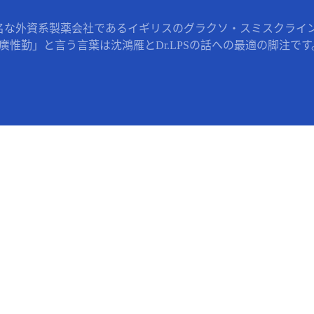
名な外資系製薬会社であるイギリスのグラクソ・スミスクライン 
惟勤」と言う言葉は沈鴻雁とDr.LPSの話への最適の脚注です