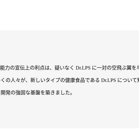
力の宣伝上の利点は、疑いなく Dr.LPS に一対の空飛ぶ翼
の人々が、新しいタイプの健康食品である Dr.LPS につい
マース開発の強固な基盤を築きました。