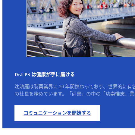
Dr.LPS は健康が手に届ける
沈鴻雁は製薬業界に 20 年間携わっており、世界的に有
の社長を務めています。「尚書」の中の「功崇惟志、業廣
コミュニケーションを開始する