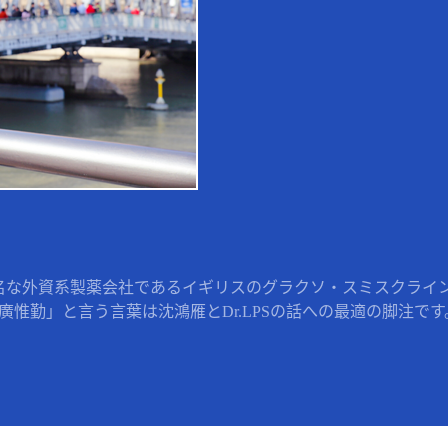
名な外資系製薬会社であるイギリスのグラクソ・スミスクライン 
惟勤」と言う言葉は沈鴻雁とDr.LPSの話への最適の脚注です