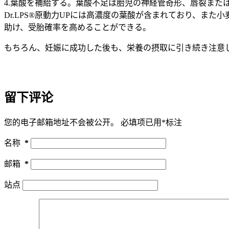
4.葉酸を補給する。葉酸不足は胎児の神経管奇形、唇裂または流
Dr.LPS®原動力UPには高濃度の葉酸が含まれており、
助け、受胎確率を高めることができる。
もちろん、妊娠に成功した後も、栄養の摂取に引き続き注意
留下评论
您的电子邮箱地址不会被公开。
必填项已用
*
标注
名称
*
邮箱
*
站点