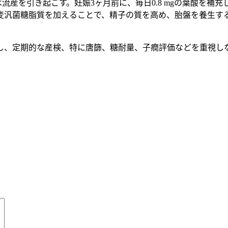
産を引き起こす。妊娠3ヶ月前に、毎日0.8 mgの葉酸を補充し
また小麦汎菌糖脂質を加えることで、精子の質を高め、胎盤を養生
し、定期的な産検、特に唐篩、糖耐量、子癇評価などを重視し