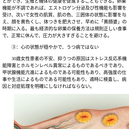
とができ、生殖と機体の健康を促進することもできる。卵巣
機能が不調であれば、エストロゲン分泌及び性機能も影響を
受け、次いで女性の肌質、肌の色、三囲体の状態に影響を与
え、顔を黄色くし、体つきを肥大させ、早めに「黄顔婆」の
時期に入る。最も経済的な卵巣の保養方法は規則正しい食事
で、正常に休んで、圧力が大きすぎることを避ける。
③：心の状態が穏やかで、うつ病ではない
30歳女性患者の不安、抑うつの原因はストレス反応系機
能障害とホルモンレベル異常によるものであるべきであり、
甲状腺機能亢進によるものである可能性もあり、高強度の仕
事や生活によるものである可能性もあり、適時に検査し、病
因と対症処理を明確にしなければならない。