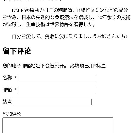
Dr.LPS®原動力はこの糖脂質、B族ビタミンなどの成分
を含み、日本の先進的な免疫療法を踏襲し、40年余りの技術
が沈殿し、生産技術は世界特許を獲得した。
自分を愛して、勇敢に波に乗りましょうお姉さんたち!
留下评论
您的电子邮箱地址不会被公开。
必填项已用
*
标注
名称
*
邮箱
*
站点
添加评论