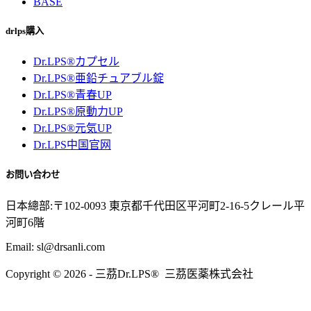
BASE
drlps購入
Dr.LPS®カプセル
Dr.LPS®亜鉛チュアブル錠
Dr.LPS®青春UP
Dr.LPS®原動力UP
Dr.LPS®元気UP
Dr.LPS中国官网
お問い合わせ
日本總部:〒102-0093 東京都千代田区平河町2-16-5クレール平
河町6階
Email: sl@drsanli.com
Copyright © 2026 - 三茘Dr.LPS® 三茘医薬株式会社