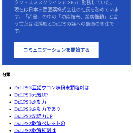
クソ・スミスクライン (GSK) に勤務していた、
現在は日本三茘医薬株式会社の社長を務めていま
す。「尚書」の中の「功崇惟志、業廣惟勤」と言
う言葉は沈鴻雁とDr.LPSの話への最適の脚注で
す。
コミュニケーションを開始する
分類
Dr.LPS®亜鉛ウコン味粉末顆粒剤は
Dr.LPS®元気UP
Dr.LPS®原動力
Dr.LPS®原動力であり
Dr.LPS®記憶力UP
Dr.LPS®軟質ペレットの
Dr.LPS®軟質錠剤は