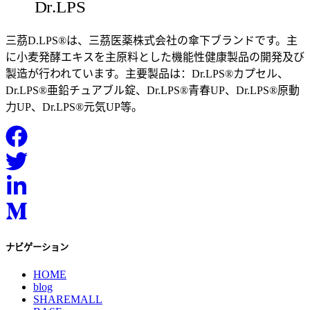
三茘D.LPS®は、三茘医薬株式会社の傘下ブランドです。主
に小麦発酵エキスを主原料とした機能性健康製品の開発及び
製造が行われています。主要製品は：Dr.LPS®カプセル、
Dr.LPS®亜鉛チュアブル錠、Dr.LPS®青春UP、Dr.LPS®原動
力UP、Dr.LPS®元気UP等。
ナビゲーション
HOME
blog
SHAREMALL