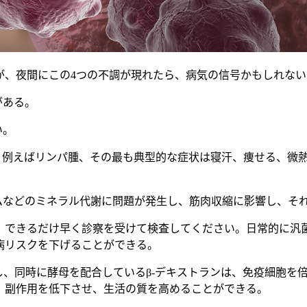
が、夜間にこの4つの不調が現れたら、病気の信号かもしれな
がある。
い。
り、例えばリンパ腫、その最も典型的な症状は寝汗、痩せる、微
ウムなどのミネラル代謝に問題が発生し、筋肉収縮に影響し、そ
、できるだけ早く診察を受けて検査してください。日常的に汎菌
病リスクを下げることができる。
含有し、同時に酵母を配合しているβ-デキストランは、免疫細胞
、副作用を低下させ、生活の質を高めることができる。