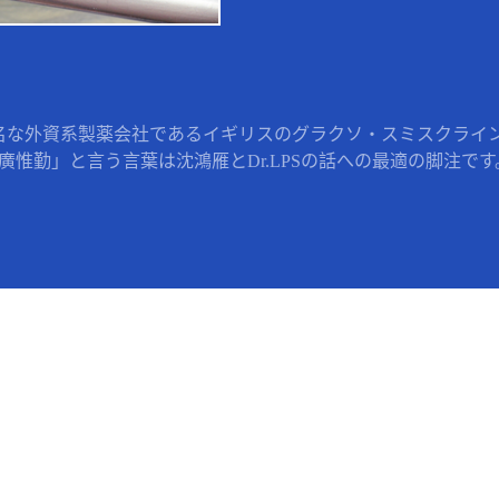
名な外資系製薬会社であるイギリスのグラクソ・スミスクライン 
惟勤」と言う言葉は沈鴻雁とDr.LPSの話への最適の脚注です