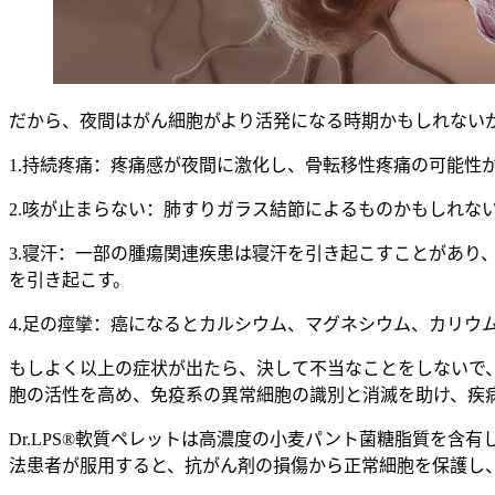
だから、夜間はがん細胞がより活発になる時期かもしれない
1.持続疼痛：疼痛感が夜間に激化し、骨転移性疼痛の可能性
2.咳が止まらない：肺すりガラス結節によるものかもしれな
3.寝汗：一部の腫瘍関連疾患は寝汗を引き起こすことがあ
を引き起こす。
4.足の痙攣：癌になるとカルシウム、マグネシウム、カリ
もしよく以上の症状が出たら、決して不当なことをしないで
胞の活性を高め、免疫系の異常細胞の識別と消滅を助け、疾
Dr.LPS®軟質ペレットは高濃度の小麦パント菌糖脂質を
法患者が服用すると、抗がん剤の損傷から正常細胞を保護し