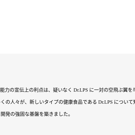
力の宣伝上の利点は、疑いなく Dr.LPS に一対の空飛ぶ翼
の人々が、新しいタイプの健康食品である Dr.LPS につい
マース開発の強固な基盤を築きました。