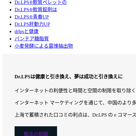
Dr.LPS®軟質ペレットの
Dr.LPS®軟質錠剤は
Dr.LPS®青春UP
Dr.LPS肝動力UP
drlpsと健康
パンテア糖脂質
小麦発酵による菌塊抽出物
Dr.LPSは健康と引き換え、夢は成功と引き換えに
インターネットの利便性と時間と空間の制限を取り除く能
インターネット マーケティングを通じて、中国のより多く
上海で蓄積された口コミの利点は、Dr.LPS の e コ
製品の詳細