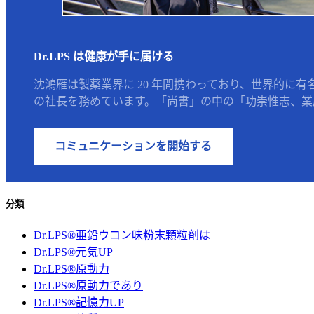
Dr.LPS は健康が手に届ける
沈鴻雁は製薬業界に 20 年間携わっており、世界的に有
の社長を務めています。「尚書」の中の「功崇惟志、業廣
コミュニケーションを開始する
分類
Dr.LPS®亜鉛ウコン味粉末顆粒剤は
Dr.LPS®元気UP
Dr.LPS®原動力
Dr.LPS®原動力であり
Dr.LPS®記憶力UP