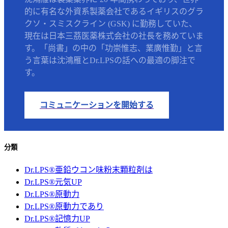
的に有名な外資系製薬会社であるイギリスのグラ
クソ・スミスクライン (GSK) に勤務していた、
現在は日本三茘医薬株式会社の社長を務めていま
す。「尚書」の中の「功崇惟志、業廣惟勤」と言
う言葉は沈鴻雁とDr.LPSの話への最適の脚注で
す。
コミュニケーションを開始する
分類
Dr.LPS®亜鉛ウコン味粉末顆粒剤は
Dr.LPS®元気UP
Dr.LPS®原動力
Dr.LPS®原動力であり
Dr.LPS®記憶力UP