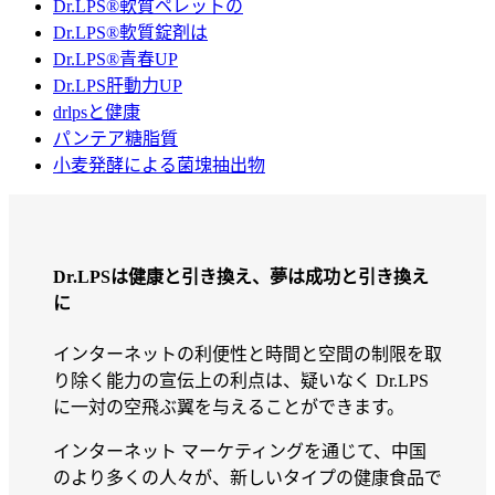
Dr.LPS®軟質ペレットの
Dr.LPS®軟質錠剤は
Dr.LPS®青春UP
Dr.LPS肝動力UP
drlpsと健康
パンテア糖脂質
小麦発酵による菌塊抽出物
Dr.LPSは健康と引き換え、夢は成功と引き換え
に
インターネットの利便性と時間と空間の制限を取
り除く能力の宣伝上の利点は、疑いなく Dr.LPS
に一対の空飛ぶ翼を与えることができます。
インターネット マーケティングを通じて、中国
のより多くの人々が、新しいタイプの健康食品で