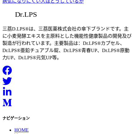
病気になりにくい人はどうしているか
三茘D.LPS®は、三茘医薬株式会社の傘下ブランドです。主
に小麦発酵エキスを主原料とした機能性健康製品の開発及び
製造が行われています。主要製品は：Dr.LPS®カプセル、
Dr.LPS®亜鉛チュアブル錠、Dr.LPS®青春UP、Dr.LPS®原動
力UP、Dr.LPS®元気UP等。
ナビゲーション
HOME