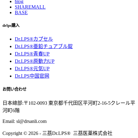
blog
SHAREMALL
BASE
drlps購入
Dr.LPS®カプセル
Dr.LPS®亜鉛チュアブル錠
Dr.LPS®青春UP
Dr.LPS®原動力UP
Dr.LPS®元気UP
Dr.LPS中国官网
お問い合わせ
日本總部:〒102-0093 東京都千代田区平河町2-16-5クレール平
河町6階
Email: sl@drsanli.com
Copyright © 2026 - 三茘Dr.LPS® 三茘医薬株式会社