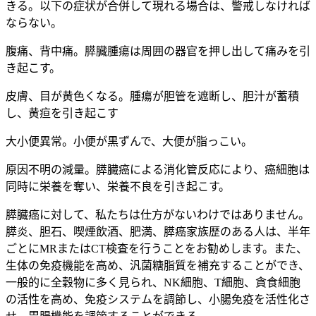
きる。以下の症状が合併して現れる場合は、警戒しなければ
ならない。
腹痛、背中痛。膵臓腫瘍は周囲の器官を押し出して痛みを引
き起こす。
皮膚、目が黄色くなる。腫瘍が胆管を遮断し、胆汁が蓄積
し、黄疸を引き起こす
大小便異常。小便が黒ずんで、大便が脂っこい。
原因不明の減量。膵臓癌による消化管反応により、癌細胞は
同時に栄養を奪い、栄養不良を引き起こす。
膵臓癌に対して、私たちは仕方がないわけではありません。
膵炎、胆石、喫煙飲酒、肥満、膵癌家族歴のある人は、半年
ごとにMRまたはCT検査を行うことをお勧めします。また、
生体の免疫機能を高め、汎菌糖脂質を補充することができ、
一般的に全穀物に多く見られ、NK細胞、T細胞、貪食細胞
の活性を高め、免疫システムを調節し、小腸免疫を活性化さ