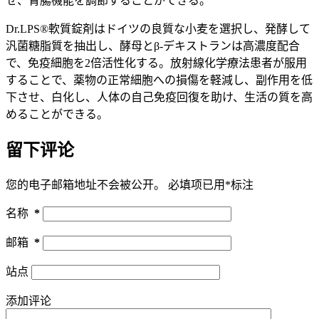
せ、胃腸機能を調節することができる。
Dr.LPS®軟質錠剤はドイツの良質な小麦を選択し、発酵して
汎菌糖脂質を抽出し、酵母とβ-デキストランは高濃度配合
で、免疫細胞を2倍活性化する。放射線化学療法患者が服用
することで、薬物の正常細胞への損傷を軽減し、副作用を低
下させ、白化し、人体の自己免疫回復を助け、生活の質を高
めることができる。
留下评论
您的电子邮箱地址不会被公开。
必填项已用
*
标注
名称
*
邮箱
*
站点
添加评论