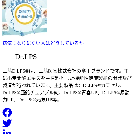
病気になりにくい人はどうしているか
三茘D.LPS®は、三茘医薬株式会社の傘下ブランドです。主
に小麦発酵エキスを主原料とした機能性健康製品の開発及び
製造が行われています。主要製品は：Dr.LPS®カプセル、
Dr.LPS®亜鉛チュアブル錠、Dr.LPS®青春UP、Dr.LPS®原動
力UP、Dr.LPS®元気UP等。