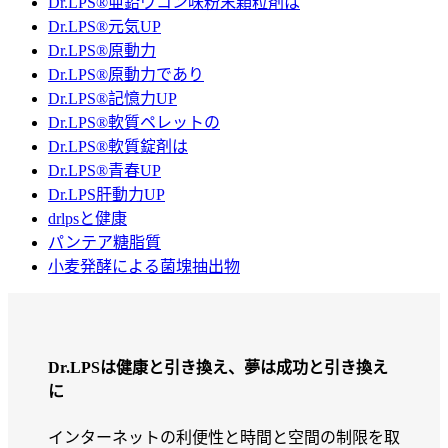
Dr.LPS®亜鉛ウコン味粉末顆粒剤は
Dr.LPS®元気UP
Dr.LPS®原動力
Dr.LPS®原動力であり
Dr.LPS®記憶力UP
Dr.LPS®軟質ペレットの
Dr.LPS®軟質錠剤は
Dr.LPS®青春UP
Dr.LPS肝動力UP
drlpsと健康
パンテア糖脂質
小麦発酵による菌塊抽出物
Dr.LPSは健康と引き換え、夢は成功と引き換え
に
インターネットの利便性と時間と空間の制限を取