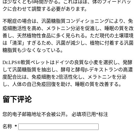
は少なくとも6時間かかる。これはほぼ、体のフィードバッ
クに合わせて調整する必要があります。
不眠症の場合は、汎菌糖脂質コンディショニングにより、免
疫細胞活性を高め、メラトニン分泌を促進し、睡眠の質を改
善し、天然植物性食品に多く見られる。ただ現代の土壌環境
は「清潔」すぎるため、汎菌が減少し、植物に付着する汎菌
糖脂質も少なくなっている。
Dr.LPS®軟質ペレットはドイツの良質な小麦を選択し、発酵
して汎菌糖脂質を抽出し、酵母と酵母β-デキストランの高濃
度配合比は、免疫細胞を2倍活性化し、メラトニンを分泌
し、人体の自己免疫回復を助け、睡眠の質を改善する。
留下评论
您的电子邮箱地址不会被公开。
必填项已用
*
标注
名称
*