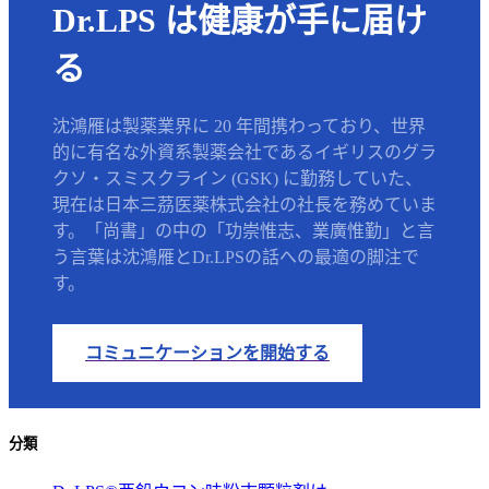
Dr.LPS は健康が手に届け
る
沈鴻雁は製薬業界に 20 年間携わっており、世界
的に有名な外資系製薬会社であるイギリスのグラ
クソ・スミスクライン (GSK) に勤務していた、
現在は日本三茘医薬株式会社の社長を務めていま
す。「尚書」の中の「功崇惟志、業廣惟勤」と言
う言葉は沈鴻雁とDr.LPSの話への最適の脚注で
す。
コミュニケーションを開始する
分類