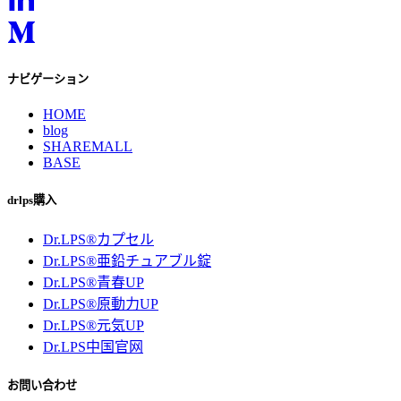
ナビゲーション
HOME
blog
SHAREMALL
BASE
drlps購入
Dr.LPS®カプセル
Dr.LPS®亜鉛チュアブル錠
Dr.LPS®青春UP
Dr.LPS®原動力UP
Dr.LPS®元気UP
Dr.LPS中国官网
お問い合わせ