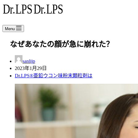
Menu
なぜあなたの顔が急に崩れた？
sanlijp
2023年1月29日
Dr.LPS®亜鉛ウコン味粉末顆粒剤は