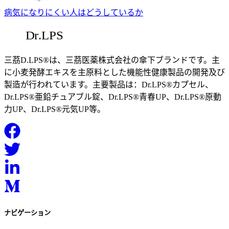
病気になりにくい人はどうしているか
三茘D.LPS®は、三茘医薬株式会社の傘下ブランドです。主
に小麦発酵エキスを主原料とした機能性健康製品の開発及び
製造が行われています。主要製品は：Dr.LPS®カプセル、
Dr.LPS®亜鉛チュアブル錠、Dr.LPS®青春UP、Dr.LPS®原動
力UP、Dr.LPS®元気UP等。
ナビゲーション