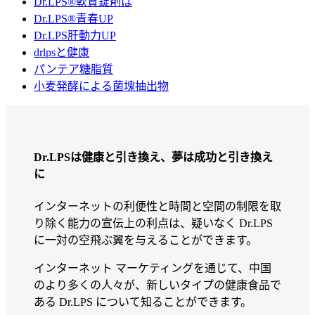
Dr.LPS®軟質錠剤は
Dr.LPS®青春UP
Dr.LPS肝動力UP
drlpsと健康
パンテア糖脂質
小麦発酵による菌塊抽出物
Dr.LPSは健康と引き換え、夢は成功と引き換え
に
インターネットの利便性と時間と空間の制限を取
り除く能力の宣伝上の利点は、疑いなく Dr.LPS
に一対の空飛ぶ翼を与えることができます。
インターネット マーケティングを通じて、中国
のより多くの人々が、新しいタイプの健康食品で
ある Dr.LPS について知ることができます。