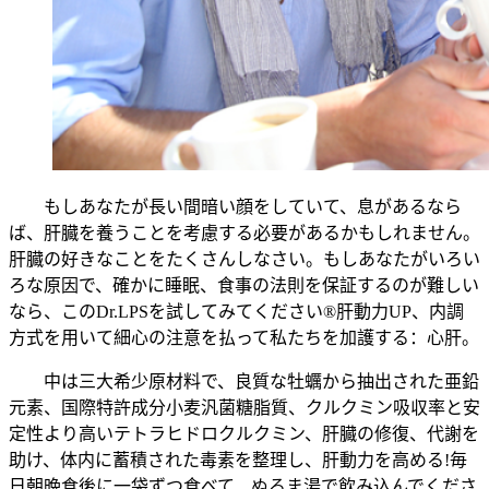
もしあなたが長い間暗い顔をしていて、息があるなら
ば、肝臓を養うことを考慮する必要があるかもしれません。
肝臓の好きなことをたくさんしなさい。もしあなたがいろい
ろな原因で、確かに睡眠、食事の法則を保証するのが難しい
なら、このDr.LPSを試してみてください®肝動力UP、内調
方式を用いて細心の注意を払って私たちを加護する：心肝。
中は三大希少原材料で、良質な牡蠣から抽出された亜鉛
元素、国際特許成分小麦汎菌糖脂質、クルクミン吸収率と安
定性より高いテトラヒドロクルクミン、肝臓の修復、代謝を
助け、体内に蓄積された毒素を整理し、肝動力を高める!毎
日朝晩食後に一袋ずつ食べて、ぬるま湯で飲み込んでくださ