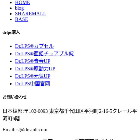
HOME
blog
SHAREMALL
BASE
drlps購入
Dr.LPS®カプセル
Dr.LPS®亜鉛チュアブル錠
Dr.LPS®青春UP
Dr.LPS®原動力UP
Dr.LPS®元気UP
Dr.LPS中国官网
お問い合わせ
日本總部:〒102-0093 東京都千代田区平河町2-16-5クレール平
河町6階
Email: sl@drsanli.com