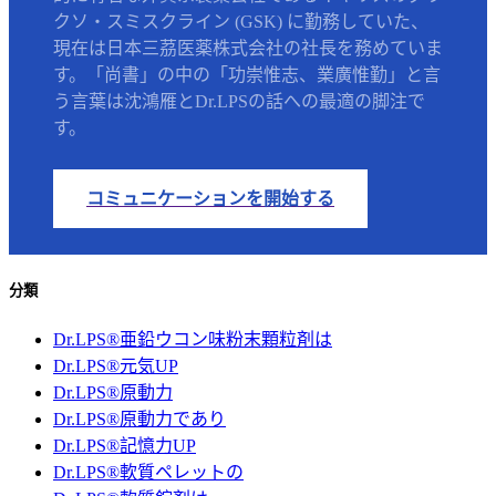
クソ・スミスクライン (GSK) に勤務していた、
現在は日本三茘医薬株式会社の社長を務めていま
す。「尚書」の中の「功崇惟志、業廣惟勤」と言
う言葉は沈鴻雁とDr.LPSの話への最適の脚注で
す。
コミュニケーションを開始する
分類
Dr.LPS®亜鉛ウコン味粉末顆粒剤は
Dr.LPS®元気UP
Dr.LPS®原動力
Dr.LPS®原動力であり
Dr.LPS®記憶力UP
Dr.LPS®軟質ペレットの