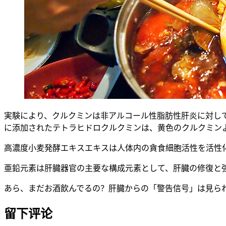
実験により、クルクミンは非アルコール性脂肪性肝炎に対して
に添加されたテトラヒドロクルクミンは、黄色のクルクミン
高濃度小麦発酵エキスエキスは人体内の貪食細胞活性を活性
亜鉛元素は肝臓器官の主要な構成元素として、肝臓の修復と
あら、まだお酒飲んでるの？肝臓からの「警告信号」は見ら
留下评论