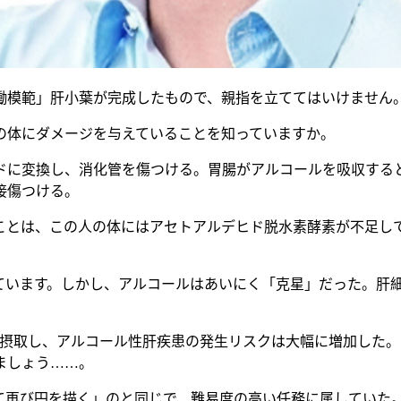
働模範」肝小葉が完成したもので、親指を立ててはいけません
の体にダメージを与えていることを知っていますか。
ドに変換し、消化管を傷つける。胃腸がアルコールを吸収する
接傷つける。
ことは、この人の体にはアセトアルデヒド脱水素酵素が不足し
ています。しかし、アルコールはあいにく「克星」だった。肝
 gを摂取し、アルコール性肝疾患の発生リスクは大幅に増加し
ましょう……。
て再び円を描く」のと同じで、難易度の高い任務に属していた