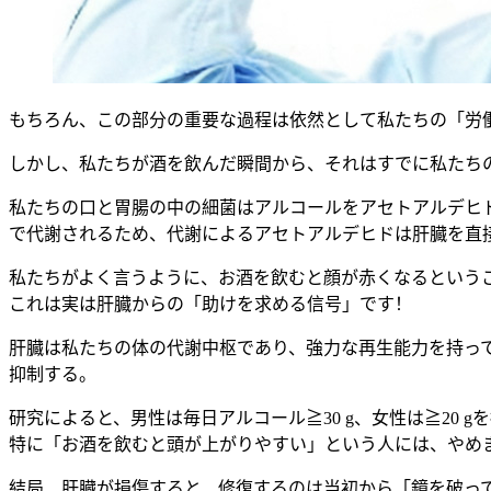
もちろん、この部分の重要な過程は依然として私たちの「労
しかし、私たちが酒を飲んだ瞬間から、それはすでに私たち
私たちの口と胃腸の中の細菌はアルコールをアセトアルデヒ
で代謝されるため、代謝によるアセトアルデヒドは肝臓を直
私たちがよく言うように、お酒を飲むと顔が赤くなるという
これは実は肝臓からの「助けを求める信号」です！
肝臓は私たちの体の代謝中枢であり、強力な再生能力を持っ
抑制する。
研究によると、男性は毎日アルコール≧30 g、女性は≧20
特に「お酒を飲むと頭が上がりやすい」という人には、やめ
結局、肝臓が損傷すると、修復するのは当初から「鏡を破っ