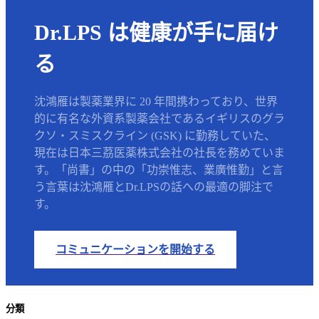
Dr.LPS は健康が手に届け
る
沈鴻雁は製薬業界に 20 年間携わっており、世界
的に有名な外資系製薬会社であるイギリスのグラ
クソ・スミスクライン (GSK) に勤務していた、
現在は日本三茘医薬株式会社の社長を務めていま
す。「尚書」の中の「功崇惟志、業廣惟勤」と言
う言葉は沈鴻雁とDr.LPSの話への最適の脚注で
す。
コミュニケーションを開始する
分類