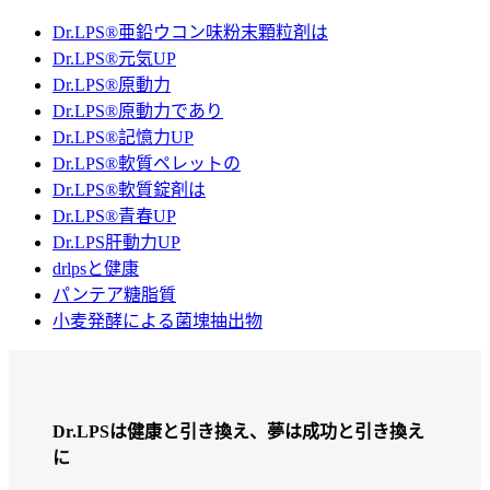
Dr.LPS®亜鉛ウコン味粉末顆粒剤は
Dr.LPS®元気UP
Dr.LPS®原動力
Dr.LPS®原動力であり
Dr.LPS®記憶力UP
Dr.LPS®軟質ペレットの
Dr.LPS®軟質錠剤は
Dr.LPS®青春UP
Dr.LPS肝動力UP
drlpsと健康
パンテア糖脂質
小麦発酵による菌塊抽出物
Dr.LPSは健康と引き換え、夢は成功と引き換え
に