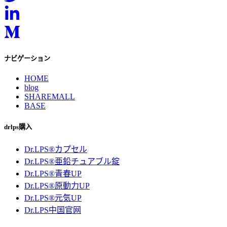
ナビゲーション
HOME
blog
SHAREMALL
BASE
drlps購入
Dr.LPS®カプセル
Dr.LPS®亜鉛チュアブル錠
Dr.LPS®青春UP
Dr.LPS®原動力UP
Dr.LPS®元気UP
Dr.LPS中国官网