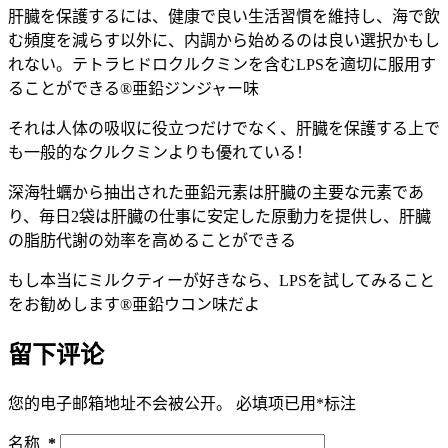
肝臓を保護するには、健康で良い生活習慣を維持し、海で飲
む頻度を減らす以外に、内調から始めるのは良い選択かもし
れない。テトラヒドロクルクミンを含むLPSを適切に服用す
ることができる®亜鉛ジンジャー味
それは人体の吸収に役立つだけでなく、肝臓を保護する上で
も一般的なクルクミンよりも優れている！
深海牡蠣から抽出された亜鉛元素は肝臓の主要な元素であ
り、毎日2袋は肝臓の仕事に安定した原動力を提供し、肝臓
の脂肪代謝の効率を高めることができる
もし本当にミルクティーが好きなら、LPSを試してみること
をお勧めします®亜鉛ウコン味だよ
留下评论
您的电子邮箱地址不会被公开。
必填项已用
*
标注
名称
*