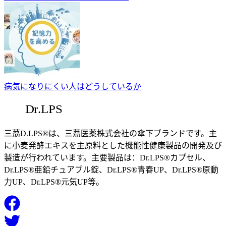
病気になりにくい人はどうしているか
三茘D.LPS®は、三茘医薬株式会社の傘下ブランドです。主
に小麦発酵エキスを主原料とした機能性健康製品の開発及び
製造が行われています。主要製品は：Dr.LPS®カプセル、
Dr.LPS®亜鉛チュアブル錠、Dr.LPS®青春UP、Dr.LPS®原動
力UP、Dr.LPS®元気UP等。