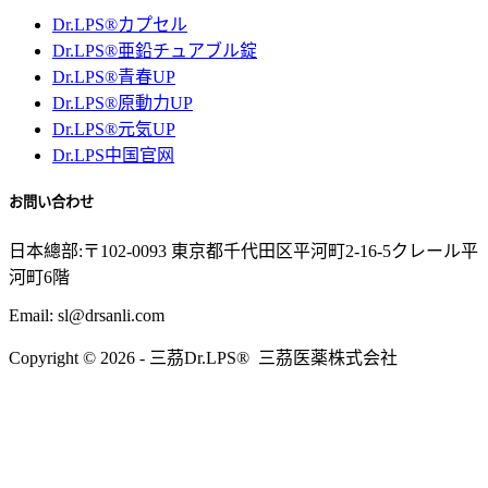
Dr.LPS®カプセル
Dr.LPS®亜鉛チュアブル錠
Dr.LPS®青春UP
Dr.LPS®原動力UP
Dr.LPS®元気UP
Dr.LPS中国官网
お問い合わせ
日本總部:〒102-0093 東京都千代田区平河町2-16-5クレール平
河町6階
Email: sl@drsanli.com
Copyright © 2026 - 三茘Dr.LPS® 三茘医薬株式会社