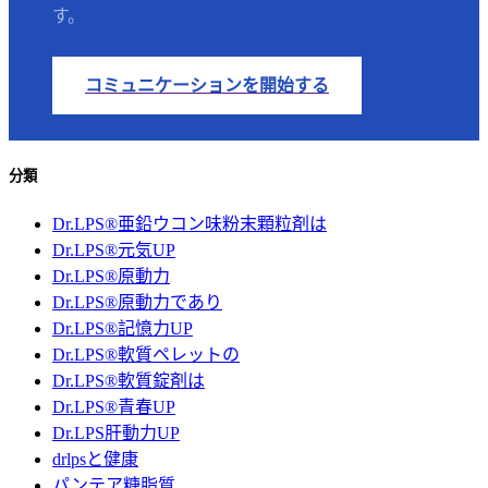
す。
コミュニケーションを開始する
分類
Dr.LPS®亜鉛ウコン味粉末顆粒剤は
Dr.LPS®元気UP
Dr.LPS®原動力
Dr.LPS®原動力であり
Dr.LPS®記憶力UP
Dr.LPS®軟質ペレットの
Dr.LPS®軟質錠剤は
Dr.LPS®青春UP
Dr.LPS肝動力UP
drlpsと健康
パンテア糖脂質