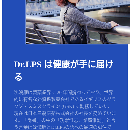
Dr.LPS は健康が手に届け
る
沈鴻雁は製薬業界に 20 年間携わっており、世界
的に有名な外資系製薬会社であるイギリスのグラ
クソ・スミスクライン (GSK) に勤務していた、
現在は日本三茘医薬株式会社の社長を務めていま
す。「尚書」の中の「功崇惟志、業廣惟勤」と言
う言葉は沈鴻雁とDr.LPSの話への最適の脚注で