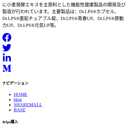
に小麦発酵エキスを主原料とした機能性健康製品の開発及び
製造が行われています。主要製品は：Dr.LPS®カプセル、
Dr.LPS®亜鉛チュアブル錠、Dr.LPS®青春UP、Dr.LPS®原動
力UP、Dr.LPS®元気UP等。
ナビゲーション
HOME
blog
SHAREMALL
BASE
drlps購入