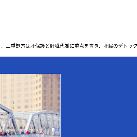
があり、三重処方は肝保護と肝臓代謝に重点を置き、肝臓のデト