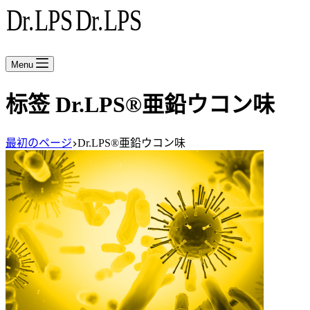
Menu
标签
Dr.LPS®亜鉛ウコン味
最初のページ
Dr.LPS®亜鉛ウコン味