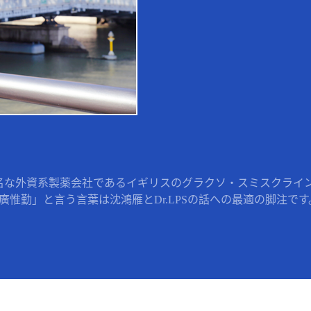
名な外資系製薬会社であるイギリスのグラクソ・スミスクライン 
惟勤」と言う言葉は沈鴻雁とDr.LPSの話への最適の脚注です