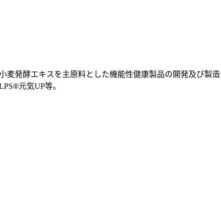
小麦発酵エキスを主原料とした機能性健康製品の開発及び製造が行わ
.LPS®元気UP等。