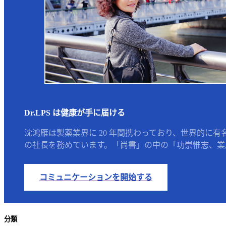
Dr.LPS は健康が手に届ける
沈鴻雁は製薬業界に 20 年間携わっており、世界的に有
の社長を務めています。「尚書」の中の「功崇惟志、業廣
コミュニケーションを開始する
分類