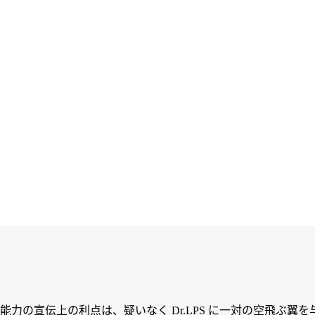
力の宣伝上の利点は、疑いなく Dr.LPS に一対の空飛ぶ翼