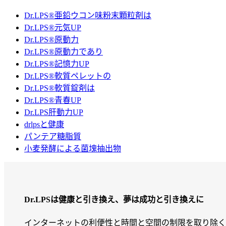
Dr.LPS®亜鉛ウコン味粉末顆粒剤は
Dr.LPS®元気UP
Dr.LPS®原動力
Dr.LPS®原動力であり
Dr.LPS®記憶力UP
Dr.LPS®軟質ペレットの
Dr.LPS®軟質錠剤は
Dr.LPS®青春UP
Dr.LPS肝動力UP
drlpsと健康
パンテア糖脂質
小麦発酵による菌塊抽出物
Dr.LPSは健康と引き換え、夢は成功と引き換えに
インターネットの利便性と時間と空間の制限を取り除く能