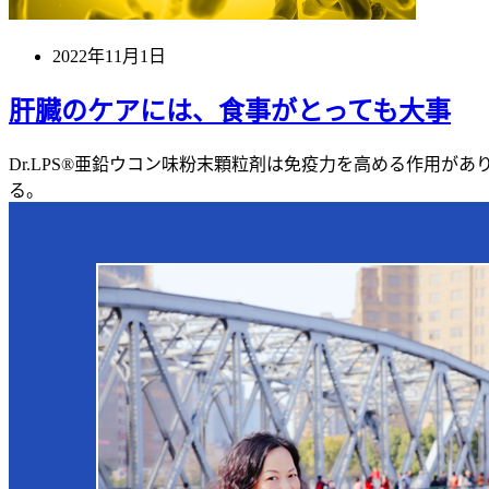
2022年11月1日
肝臓のケアには、食事がとっても大事
Dr.LPS®亜鉛ウコン味粉末顆粒剤は免疫力を高める作用
る。