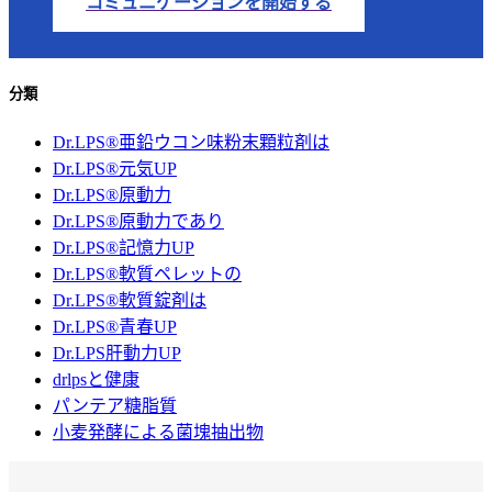
コミュニケーションを開始する
分類
Dr.LPS®亜鉛ウコン味粉末顆粒剤は
Dr.LPS®元気UP
Dr.LPS®原動力
Dr.LPS®原動力であり
Dr.LPS®記憶力UP
Dr.LPS®軟質ペレットの
Dr.LPS®軟質錠剤は
Dr.LPS®青春UP
Dr.LPS肝動力UP
drlpsと健康
パンテア糖脂質
小麦発酵による菌塊抽出物