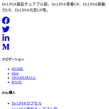
Dr.LPS®亜鉛チュアブル錠、Dr.LPS®青春UP、Dr.LPS®原動
力UP、Dr.LPS®元気UP等。
ナビゲーション
HOME
blog
SHAREMALL
BASE
drlps購入
Dr.LPS®カプセル