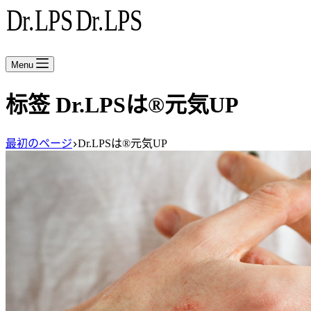
Menu
标签
Dr.LPSは®元気UP
最初のページ
Dr.LPSは®元気UP