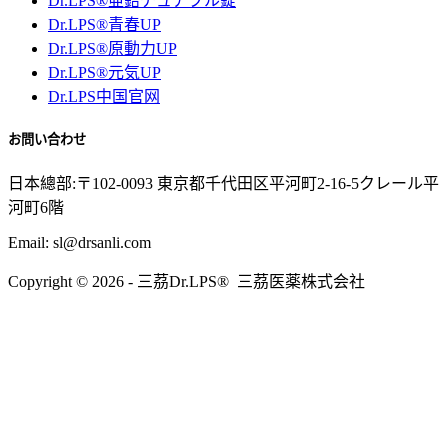
Dr.LPS®亜鉛チュアブル錠
Dr.LPS®青春UP
Dr.LPS®原動力UP
Dr.LPS®元気UP
Dr.LPS中国官网
お問い合わせ
日本總部:〒102-0093 東京都千代田区平河町2-16-5クレール平
河町6階
Email: sl@drsanli.com
Copyright © 2026 - 三茘Dr.LPS® 三茘医薬株式会社