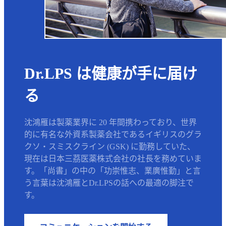
Dr.LPS は健康が手に届け
る
沈鴻雁は製薬業界に 20 年間携わっており、世界
的に有名な外資系製薬会社であるイギリスのグラ
クソ・スミスクライン (GSK) に勤務していた、
現在は日本三茘医薬株式会社の社長を務めていま
す。「尚書」の中の「功崇惟志、業廣惟勤」と言
う言葉は沈鴻雁とDr.LPSの話への最適の脚注で
す。