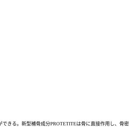
きる。新型補骨成分PROTETITEは骨に直接作用し、骨密