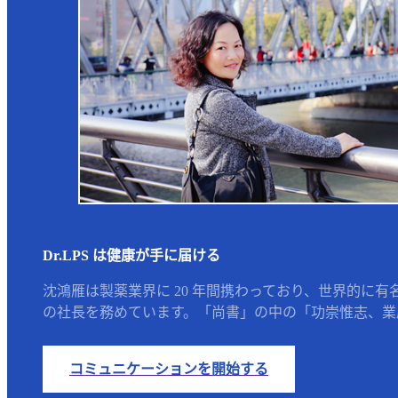
Dr.LPS は健康が手に届ける
沈鴻雁は製薬業界に 20 年間携わっており、世界的に有
の社長を務めています。「尚書」の中の「功崇惟志、業廣
コミュニケーションを開始する