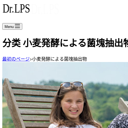
Menu
分类
小麦発酵による菌塊抽出
最初のページ
小麦発酵による菌塊抽出物