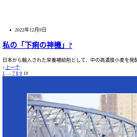
2022年12月9日
私の「下痢の神機」?
日本から輸入された栄養補給剤として、中の高濃度小麦を発
上一个
1
…
7
8
9
10