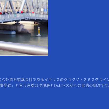
名な外資系製薬会社であるイギリスのグラクソ・スミスクライン 
惟勤」と言う言葉は沈鴻雁とDr.LPSの話への最適の脚注です