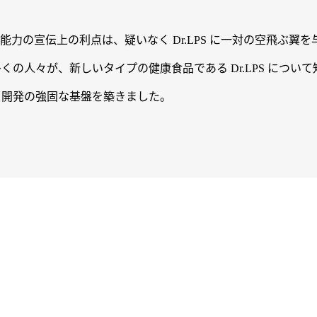
力の宣伝上の利点は、疑いなく Dr.LPS に一対の空飛ぶ翼
の人々が、新しいタイプの健康食品である Dr.LPS につい
マース開発の強固な基盤を築きました。