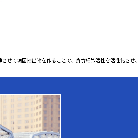
酵させて塊菌抽出物を作ることで、貪食細胞活性を活性化させ