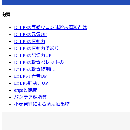
分類
Dr.LPS®亜鉛ウコン味粉末顆粒剤は
Dr.LPS®元気UP
Dr.LPS®原動力
Dr.LPS®原動力であり
Dr.LPS®記憶力UP
Dr.LPS®軟質ペレットの
Dr.LPS®軟質錠剤は
Dr.LPS®青春UP
Dr.LPS肝動力UP
drlpsと健康
パンテア糖脂質
小麦発酵による菌塊抽出物