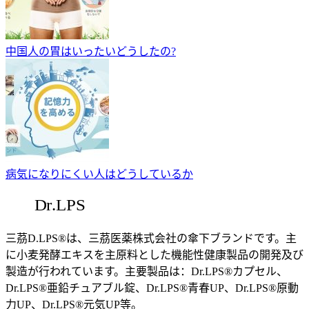
中国人の胃はいったいどうしたの?
病気になりにくい人はどうしているか
三茘D.LPS®は、三茘医薬株式会社の傘下ブランドです。主
に小麦発酵エキスを主原料とした機能性健康製品の開発及び
製造が行われています。主要製品は：Dr.LPS®カプセル、
Dr.LPS®亜鉛チュアブル錠、Dr.LPS®青春UP、Dr.LPS®原動
力UP、Dr.LPS®元気UP等。