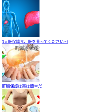
3大肝保護食、肝を養ってください￼
肝臓保護は実は簡単だ