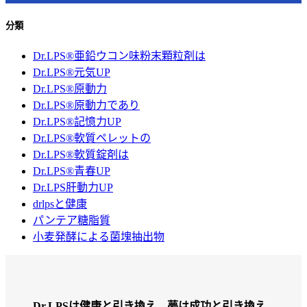
分類
Dr.LPS®亜鉛ウコン味粉末顆粒剤は
Dr.LPS®元気UP
Dr.LPS®原動力
Dr.LPS®原動力であり
Dr.LPS®記憶力UP
Dr.LPS®軟質ペレットの
Dr.LPS®軟質錠剤は
Dr.LPS®青春UP
Dr.LPS肝動力UP
drlpsと健康
パンテア糖脂質
小麦発酵による菌塊抽出物
Dr.LPSは健康と引き換え、夢は成功と引き換え