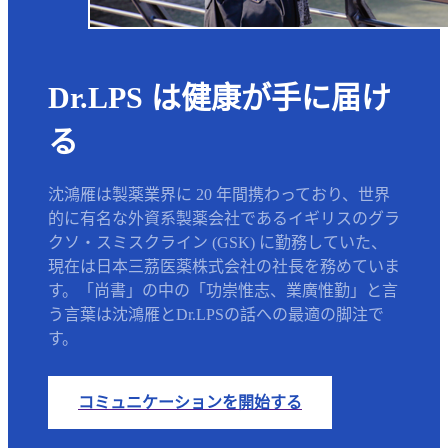
Dr.LPS は健康が手に届け
る
沈鴻雁は製薬業界に 20 年間携わっており、世界
的に有名な外資系製薬会社であるイギリスのグラ
クソ・スミスクライン (GSK) に勤務していた、
現在は日本三茘医薬株式会社の社長を務めていま
す。「尚書」の中の「功崇惟志、業廣惟勤」と言
う言葉は沈鴻雁とDr.LPSの話への最適の脚注で
す。
コミュニケーションを開始する