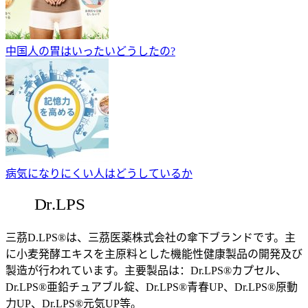
中国人の胃はいったいどうしたの?
病気になりにくい人はどうしているか
三茘D.LPS®は、三茘医薬株式会社の傘下ブランドです。主
に小麦発酵エキスを主原料とした機能性健康製品の開発及び
製造が行われています。主要製品は：Dr.LPS®カプセル、
Dr.LPS®亜鉛チュアブル錠、Dr.LPS®青春UP、Dr.LPS®原動
力UP、Dr.LPS®元気UP等。