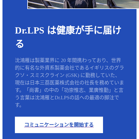
Dr.LPS は健康が手に届け
る
沈鴻雁は製薬業界に 20 年間携わっており、世界
的に有名な外資系製薬会社であるイギリスのグラ
クソ・スミスクライン (GSK) に勤務していた、
現在は日本三茘医薬株式会社の社長を務めていま
す。「尚書」の中の「功崇惟志、業廣惟勤」と言
う言葉は沈鴻雁とDr.LPSの話への最適の脚注で
す。
コミュニケーションを開始する