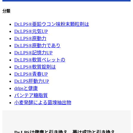
分類
Dr.LPS®亜鉛ウコン味粉末顆粒剤は
Dr.LPS®元気UP
Dr.LPS®原動力
Dr.LPS®原動力であり
Dr.LPS®記憶力UP
Dr.LPS®軟質ペレットの
Dr.LPS®軟質錠剤は
Dr.LPS®青春UP
Dr.LPS肝動力UP
drlpsと健康
パンテア糖脂質
小麦発酵による菌塊抽出物
Dr.LPSは健康と引き換え、夢は成功と引き換え