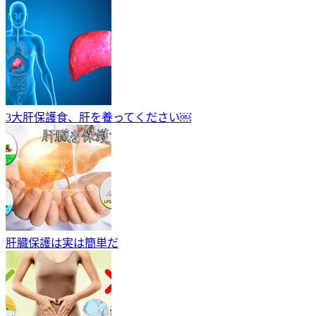
3大肝保護食、肝を養ってください￼
肝臓保護は実は簡単だ